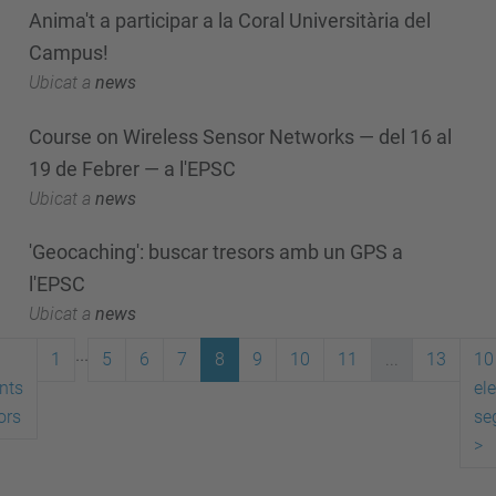
Anima't a participar a la Coral Universitària del
Campus!
Ubicat a
news
Course on Wireless Sensor Networks — del 16 al
19 de Febrer — a l'EPSC
Ubicat a
news
'Geocaching': buscar tresors amb un GPS a
l'EPSC
Ubicat a
news
...
1
5
6
7
8
9
10
11
...
13
10
nts
el
ors
se
>