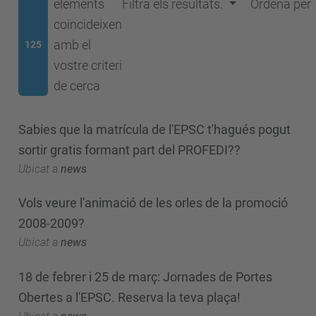
elements
Filtra els resultats.
Ordena per
coincideixen
amb el
125
vostre criteri
de cerca
Sabies que la matrícula de l'EPSC t'hagués pogut
sortir gratis formant part del PROFEDI??
Ubicat a
news
Vols veure l'animació de les orles de la promoció
2008-2009?
Ubicat a
news
18 de febrer i 25 de març: Jornades de Portes
Obertes a l'EPSC. Reserva la teva plaça!