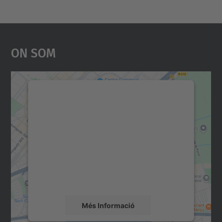
On Som
Necessitem el vostre
consentiment per carregar el
servei Google Maps!
Utilitzem un servei de tercers per incrustar
contingut del mapa que pugui recollir dades
sobre la vostra activitat. Reviseu-ne els
detalls i accepteu el servei per veure el
mapa.
Més Informació