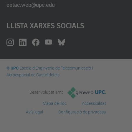
eetac.web@upc.edu
Llista Xarxes Socials
© UPC
Escola d'Enginyeria de Telecomunicació i
Aeroespacial de Castelldefels
Desenvolupat amb
Mapa del lloc
Accessibilitat
Avís legal
Configuració de privadesa