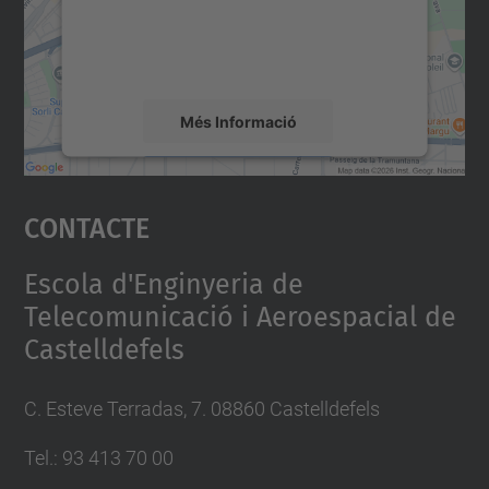
sobre la vostra activitat. Reviseu-ne els
detalls i accepteu el servei per veure el
mapa.
Més Informació
Accepta
Contacte
powered by
Usercentrics Consent
Management Platform
Escola d'Enginyeria de
Telecomunicació i Aeroespacial de
Castelldefels
C. Esteve Terradas, 7. 08860 Castelldefels
Tel.: 93 413 70 00