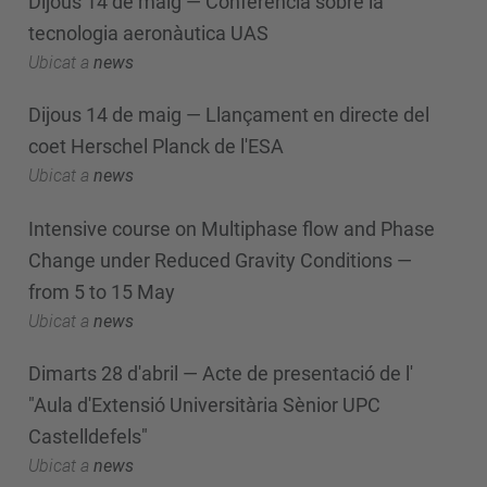
Dijous 14 de maig — Conferència sobre la
tecnologia aeronàutica UAS
Ubicat a
news
Dijous 14 de maig — Llançament en directe del
coet Herschel Planck de l'ESA
Ubicat a
news
Intensive course on Multiphase flow and Phase
Change under Reduced Gravity Conditions —
from 5 to 15 May
Ubicat a
news
Dimarts 28 d'abril — Acte de presentació de l'
"Aula d'Extensió Universitària Sènior UPC
Castelldefels"
Ubicat a
news