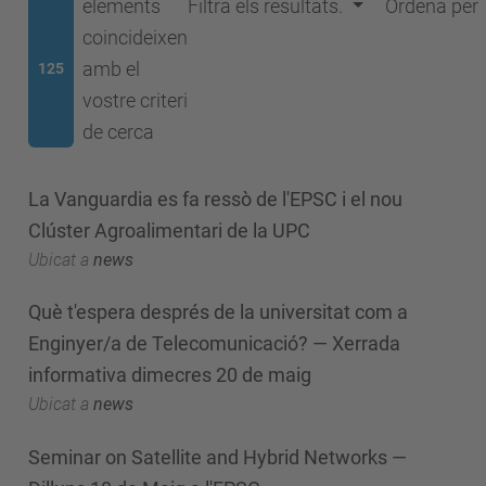
elements
Filtra els resultats.
Ordena per
coincideixen
amb el
125
vostre criteri
de cerca
La Vanguardia es fa ressò de l'EPSC i el nou
Clúster Agroalimentari de la UPC
Ubicat a
news
Què t'espera després de la universitat com a
Enginyer/a de Telecomunicació? — Xerrada
informativa dimecres 20 de maig
Ubicat a
news
Seminar on Satellite and Hybrid Networks —