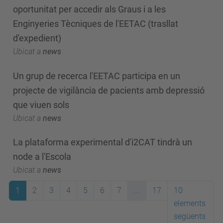
oportunitat per accedir als Graus i a les
Enginyeries Tècniques de l'EETAC (trasllat
d'expedient)
Ubicat a
news
Un grup de recerca l'EETAC participa en un
projecte de vigilància de pacients amb depressió
que viuen sols
Ubicat a
news
La plataforma experimental d'i2CAT tindrà un
node a l'Escola
Ubicat a
news
1
2
3
4
5
6
7
...
17
10
elements
següents