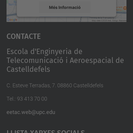
Més Informació
Accepta
Contacte
powered by
Usercentrics Consent
Management Platform
Escola d'Enginyeria de
Telecomunicació i Aeroespacial de
Castelldefels
C. Esteve Terradas, 7. 08860 Castelldefels
Tel.: 93 413 70 00
eetac.web@upc.edu
Llista Xarxes Socials