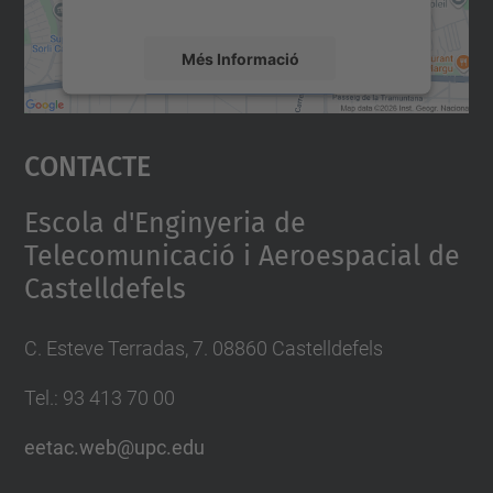
mapa.
Més Informació
Accepta
Contacte
powered by
Usercentrics Consent
Management Platform
Escola d'Enginyeria de
Telecomunicació i Aeroespacial de
Castelldefels
C. Esteve Terradas, 7. 08860 Castelldefels
Tel.: 93 413 70 00
eetac.web@upc.edu