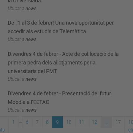
la Universiada.
Ubicat a
news
De l'1 al 3 de febrer! Una nova oportunitat per
accedir als estudis de Telemàtica
Ubicat a
news
Divendres 4 de febrer - Acte de col.locació de la
primera pedra dels allotjaments per a
universitaris del PMT
Ubicat a
news
Divendres 4 de febrer - Presentació del futur
Moodle a l’EETAC
Ubicat a
news
...
1
6
7
8
9
10
11
12
...
17
1
ts
el