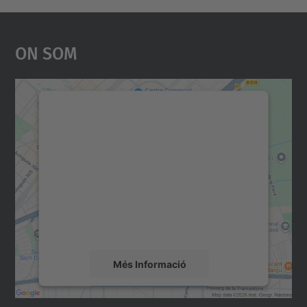
On Som
Necessitem el vostre
consentiment per carregar el
servei Google Maps!
Utilitzem un servei de tercers per incrustar
contingut del mapa que pugui recollir dades
sobre la vostra activitat. Reviseu-ne els
detalls i accepteu el servei per veure el
mapa.
Més Informació
Accepta