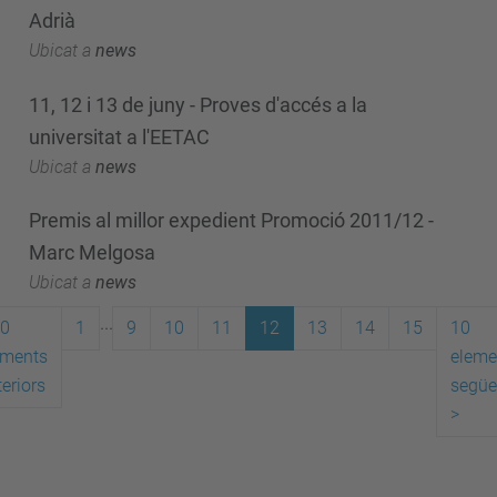
Adrià
Ubicat a
news
11, 12 i 13 de juny - Proves d'accés a la
universitat a l'EETAC
Ubicat a
news
Premis al millor expedient Promoció 2011/12 -
Marc Melgosa
Ubicat a
news
...
0
1
9
10
11
12
13
14
15
10
ements
eleme
eriors
següe
>