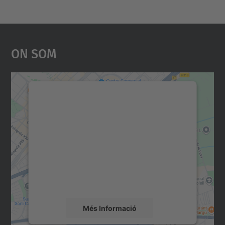
On Som
Necessitem el vostre
consentiment per carregar el
servei Google Maps!
Utilitzem un servei de tercers per incrustar
contingut del mapa que pugui recollir dades
sobre la vostra activitat. Reviseu-ne els
detalls i accepteu el servei per veure el
mapa.
Més Informació