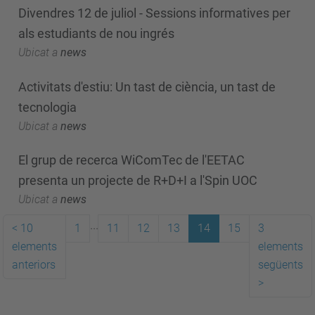
Divendres 12 de juliol - Sessions informatives per
als estudiants de nou ingrés
Ubicat a
news
Activitats d'estiu: Un tast de ciència, un tast de
tecnologia
Ubicat a
news
El grup de recerca WiComTec de l'EETAC
presenta un projecte de R+D+I a l'Spin UOC
Ubicat a
news
...
<
10
1
11
12
13
14
15
3
elements
elements
anteriors
següents
>