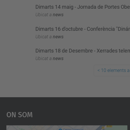
Dimarts 14 maig - Jornada de Portes Ober
Ubicat a
news
Dimarts 16 d'octubre - Conferència "Diná
Ubicat a
news
Dimarts 18 de Desembre - Xerrades tele
Ubicat a
news
<
10 elements a
On Som