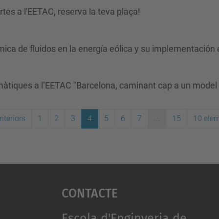
tes a l'EETAC, reserva la teva plaça!
mica de fluidos en la energía eólica y su implementació
màtiques a l’EETAC "Barcelona, caminant cap a un model
nteriors
1
2
3
4
5
6
7
...
15
10 ele
Contacte
Escola d'Enginyeria de