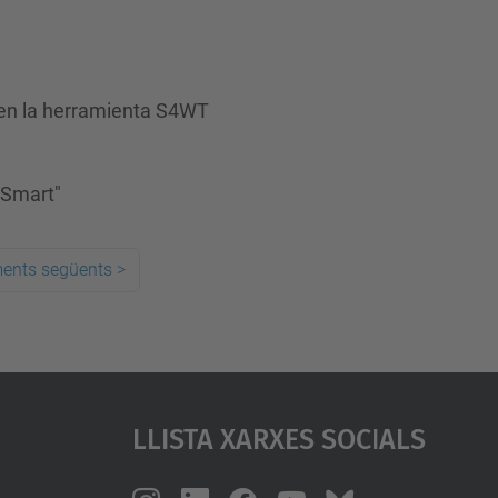
n en la herramienta S4WT
 Smart"
ments següents
>
Llista Xarxes Socials