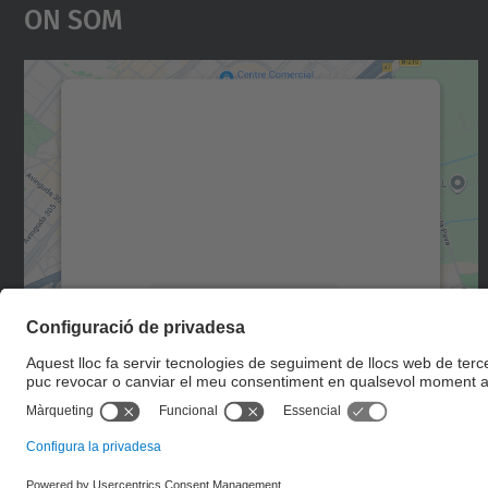
On Som
Necessitem el vostre consentiment
per carregar el servei Google Maps!
Utilitzem un servei de tercers per incrustar
contingut del mapa que pugui recollir dades
sobre la vostra activitat. Reviseu-ne els
detalls i accepteu el servei per veure el mapa.
Més Informació
Accepta
powered by
Usercentrics Consent
Management Platform
© UPC
Escola d'Enginyeria de Telecomunicació i Aeroespacial de