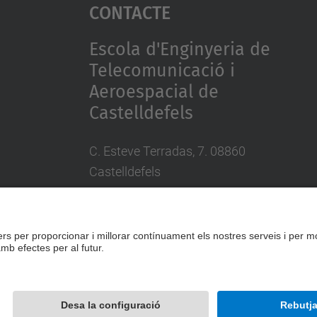
Contacte
Escola d'Enginyeria de
Telecomunicació i
Aeroespacial de
Castelldefels
C. Esteve Terradas, 7. 08860
Castelldefels
Tel.: 93 413 70 00
eetac.web@upc.edu
Desenvolupat amb
Mapa del lloc