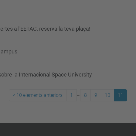
rtes a l'EETAC, reserva la teva plaça!
 Campus
sobre la Internacional Space University
...
<
10 elements anteriors
1
8
9
10
11