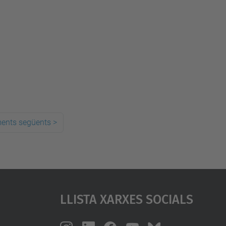
ments següents
>
Llista Xarxes Socials