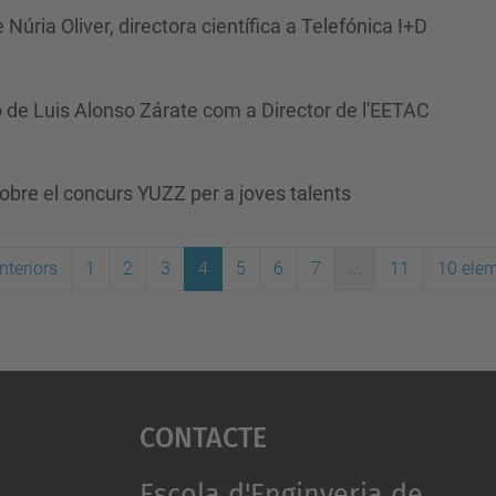
úria Oliver, directora científica a Telefónica I+D
 de Luis Alonso Zárate com a Director de l'EETAC
sobre el concurs YUZZ per a joves talents
nteriors
1
2
3
4
5
6
7
...
11
10 ele
Contacte
Escola d'Enginyeria de