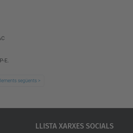
TAC
P-E.
elements següents
>
Llista Xarxes Socials