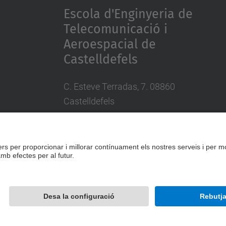
Escola d'Enginyeria de
Telecomunicació i
Aeroespacial de
Castelldefels
C. Esteve Terradas, 7. 08860
Castelldefels
Tel.: 93 413 70 00
eetac.web@upc.edu
Desenvolupat amb
Mapa del lloc