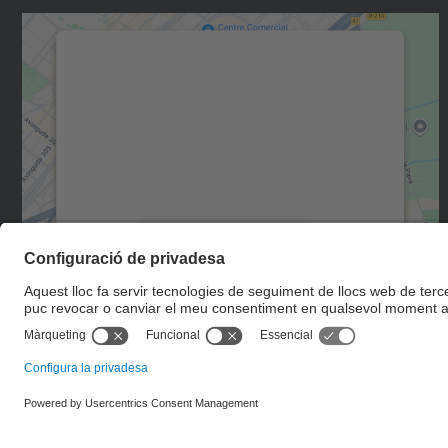
Necessitem el vostre consentiment
per carregar el servei Google Maps!
Utilitzem un servei de tercers per incrustar
contingut del mapa que pugui recollir dades
sobre la vostra activitat. Reviseu-ne els
detalls i accepteu el servei per veure el mapa.
Més Informació
Accepta
powered by
Usercentrics Consent
Management Platform
© UPC
Escola d'Enginyeria de Telecomunicació i Aeroespacial de
Castelldefels