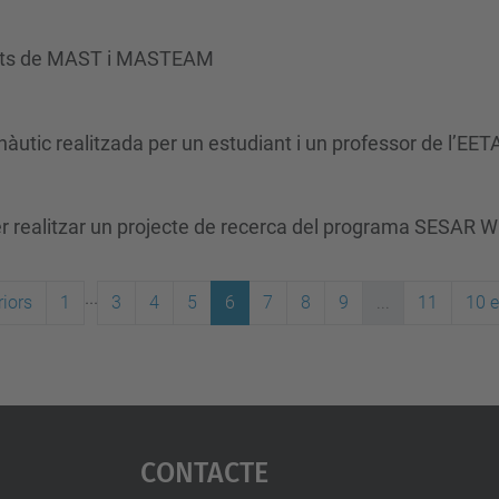
iants de MAST i MASTEAM
nàutic realitzada per un estudiant i un professor de l’EE
r realitzar un projecte de recerca del programa SESAR W
...
iors
1
3
4
5
6
7
8
9
...
11
10 
Contacte