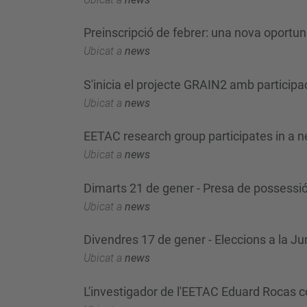
Preinscripció de febrer: una nova oportu
Ubicat a
news
S'inicia el projecte GRAIN2 amb participa
Ubicat a
news
EETAC research group participates in a n
Ubicat a
news
Dimarts 21 de gener - Presa de possessió
Ubicat a
news
Divendres 17 de gener - Eleccions a la Ju
Ubicat a
news
L'investigador de l'EETAC Eduard Rocas co