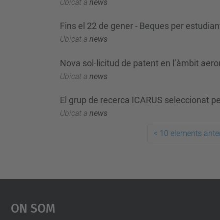
Ubicat a
news
Fins el 22 de gener - Beques per estud
Ubicat a
news
Nova sol·licitud de patent en l’àmbit aero
Ubicat a
news
El grup de recerca ICARUS seleccionat pe
Ubicat a
news
<
10 elements anter
On Som