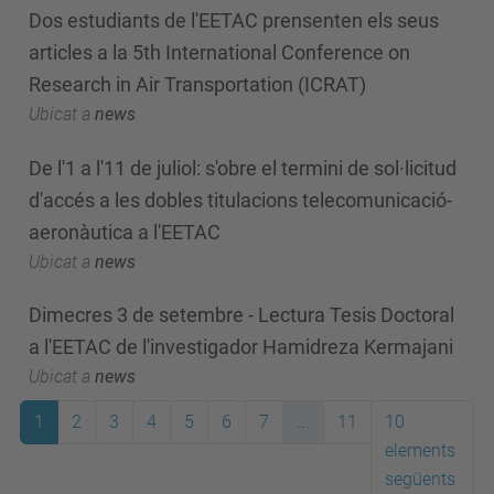
Dos estudiants de l'EETAC prensenten els seus
articles a la 5th International Conference on
Research in Air Transportation (ICRAT)
Ubicat a
news
De l'1 a l'11 de juliol: s'obre el termini de sol·licitud
d'accés a les dobles titulacions telecomunicació-
aeronàutica a l'EETAC
Ubicat a
news
Dimecres 3 de setembre - Lectura Tesis Doctoral
a l'EETAC de l'investigador Hamidreza Kermajani
Ubicat a
news
1
2
3
4
5
6
7
...
11
10
elements
següents