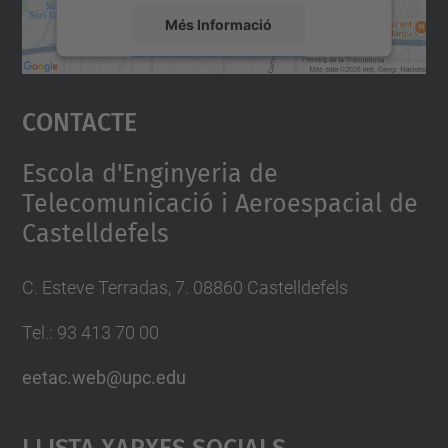
Més Informació
Accepta
Contacte
powered by
Usercentrics Consent
Management Platform
Escola d'Enginyeria de
Telecomunicació i Aeroespacial de
Castelldefels
C. Esteve Terradas, 7. 08860 Castelldefels
Tel.: 93 413 70 00
eetac.web@upc.edu
Llista Xarxes Socials