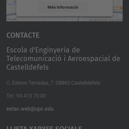
Més Informació
Accepta
Contacte
powered by
Usercentrics Consent
Management Platform
Escola d'Enginyeria de
Telecomunicació i Aeroespacial de
Castelldefels
C. Esteve Terradas, 7. 08860 Castelldefels
Tel.: 93 413 70 00
eetac.web@upc.edu
Llista Xarxes Socials