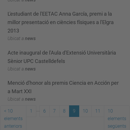
L'estudiant de l'EETAC Anna García, premi a la
millor presentació en ciències físiques a l'Elgra
2013
Ubicat a
news
Acte inaugural de l'Aula d'Extensió Universitària
Sènior UPC Castelldefels
Ubicat a
news
Menció d'honor als premis Ciencia en Acción per
a Mart XXI
Ubicat a
news
...
<
10
1
6
7
8
9
10
11
10
elements
elements
anteriors
següents