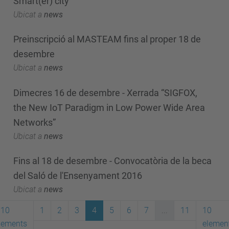
Smart(er) city"
Ubicat a
news
Preinscripció al MASTEAM fins al proper 18 de
desembre
Ubicat a
news
Dimecres 16 de desembre - Xerrada “SIGFOX,
the New IoT Paradigm in Low Power Wide Area
Networks”
Ubicat a
news
Fins al 18 de desembre - Convocatòria de la beca
del Saló de l'Ensenyament 2016
Ubicat a
news
10
1
2
3
4
5
6
7
...
11
10
lements
elemen