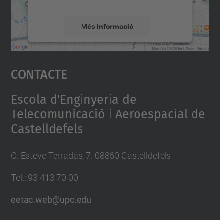
mapa.
Més Informació
Accepta
Contacte
powered by
Usercentrics Consent
Management Platform
Escola d'Enginyeria de
Telecomunicació i Aeroespacial de
Castelldefels
C. Esteve Terradas, 7. 08860 Castelldefels
Tel.: 93 413 70 00
eetac.web@upc.edu