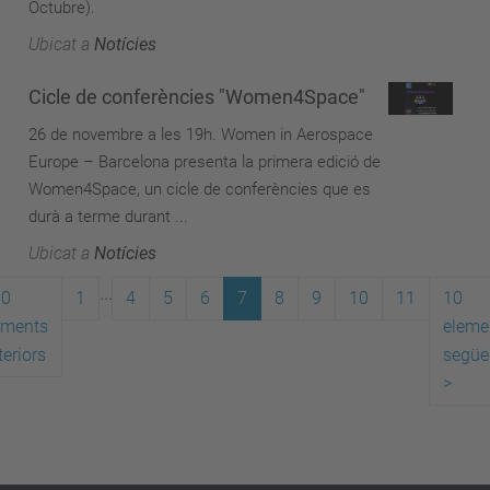
Octubre).
Ubicat a
Notícies
Cicle de conferències "Women4Space"
26 de novembre a les 19h. Women in Aerospace
Europe – Barcelona presenta la primera edició de
Women4Space, un cicle de conferències que es
durà a terme durant ...
Ubicat a
Notícies
...
10
1
4
5
6
7
8
9
10
11
10
ements
eleme
teriors
següe
>