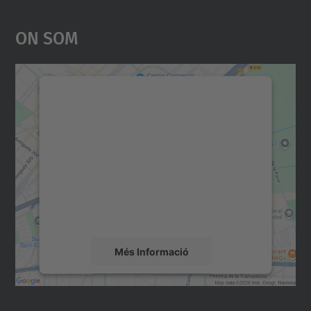
On Som
Necessitem el vostre
consentiment per carregar el
servei Google Maps!
Utilitzem un servei de tercers per incrustar
contingut del mapa que pugui recollir dades
sobre la vostra activitat. Reviseu-ne els
detalls i accepteu el servei per veure el
mapa.
Més Informació
Accepta