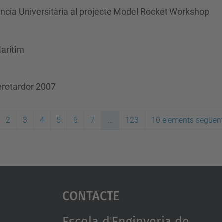
cència Universitària al projecte Model Rocket Workshop
arítim
Aerotardor 2007
2
3
4
5
6
7
...
123
10 elements següen
Contacte
Escola d'Enginyeria de