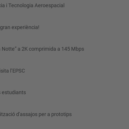
cia i Tecnologia Aeroespacial
gran experiència!
la Notte” a 2K comprimida a 145 Mbps
sita l’EPSC
s estudiants
tzació d'assajos per a prototips