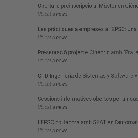
Oberta la preinscripció al Màster en Cièn
Ubicat a
news
Les pràctiques a empreses a l'EPSC: una 
Ubicat a
news
Presentació projecte Cinegrid amb “Era 
Ubicat a
news
GTD Ingeniería de Sistemas y Software vi
Ubicat a
news
Sessions informatives obertes per a nou
Ubicat a
news
L'EPSC col·labora amb SEAT en l'automati
Ubicat a
news