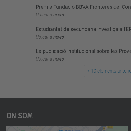
Premis Fundació BBVA Fronteres del Co
Ubicat a
news
Estudiantat de secundària investiga a l'
Ubicat a
news
La publicació institucional sobre les Prov
Ubicat a
news
<
10 elements anteri
On Som