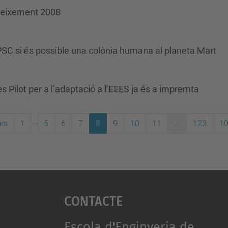
neixement 2008
EPSC si és possible una colònia humana al planeta Mart
es Pilot per a l’adaptació a l’EEES ja és a impremta
...
ors
1
5
6
7
8
9
10
11
...
123
10
Contacte
Escola d'Enginyeria de