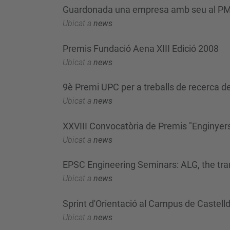
Guardonada una empresa amb seu al P
Ubicat a
news
Premis Fundació Aena XIII Edició 2008
Ubicat a
news
9è Premi UPC per a treballs de recerca de 
Ubicat a
news
XXVIII Convocatòria de Premis "Enginyers d
Ubicat a
news
EPSC Engineering Seminars: ALG, the tran
Ubicat a
news
Sprint d'Orientació al Campus de Castell
Ubicat a
news