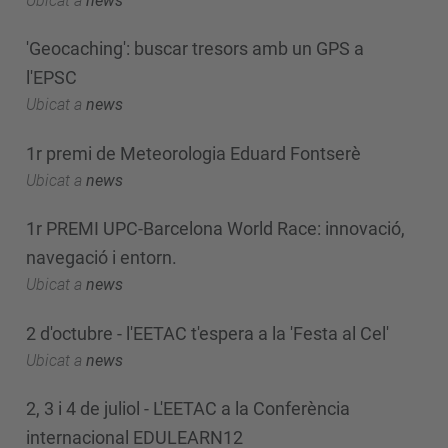
Ubicat a
news
'Geocaching': buscar tresors amb un GPS a
l'EPSC
Ubicat a
news
1r premi de Meteorologia Eduard Fontserè
Ubicat a
news
1r PREMI UPC-Barcelona World Race: innovació,
navegació i entorn.
Ubicat a
news
2 d'octubre - l'EETAC t'espera a la 'Festa al Cel'
Ubicat a
news
2, 3 i 4 de juliol - L'EETAC a la Conferència
internacional EDULEARN12