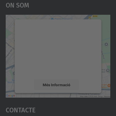
On Som
Necessitem el vostre
consentiment per carregar el
servei Google Maps!
Utilitzem un servei de tercers per incrustar
contingut del mapa que pugui recollir dades
sobre la vostra activitat. Reviseu-ne els
detalls i accepteu el servei per veure el
mapa.
Més Informació
Accepta
Contacte
powered by
Usercentrics Consent
Management Platform