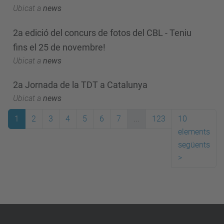
Ubicat a
news
2a edició del concurs de fotos del CBL - Teniu
fins el 25 de novembre!
Ubicat a
news
2a Jornada de la TDT a Catalunya
Ubicat a
news
1
2
3
4
5
6
7
...
123
10
elements
següents
>