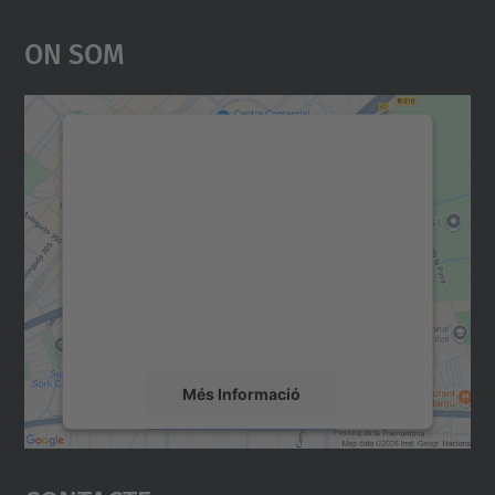
On Som
Necessitem el vostre
consentiment per carregar el
servei Google Maps!
Utilitzem un servei de tercers per incrustar
contingut del mapa que pugui recollir dades
sobre la vostra activitat. Reviseu-ne els
detalls i accepteu el servei per veure el
mapa.
Més Informació
Accepta
powered by
Usercentrics Consent