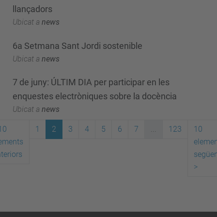
llançadors
Ubicat a
news
6a Setmana Sant Jordi sostenible
Ubicat a
news
7 de juny: ÚLTIM DIA per participar en les
enquestes electròniques sobre la docència
Ubicat a
news
10
1
2
3
4
5
6
7
...
123
10
ements
elemen
teriors
següen
>