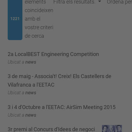
elements
Filtra els resultats.
Ordena pe
coincideixen
amb el
1221
vostre criteri
de cerca
2a LocalBEST Engineering Competition
Ubicat a
news
3 de maig - Associa't! Creix! Els Castellers de
Vilafranca a l'EETAC
Ubicat a
news
3 i 4 d'Octubre a l'EETAC: AirSim Meeting 2015
Ubicat a
news
3r premi al Concurs d'Idees de negoci