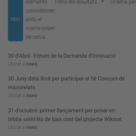
elements
Filtra els resultats.
Ordena pe
coincideixen
amb el
1221
vostre criteri
de cerca
30 d'Abril - Fòrum de la Demanda d'Innovació
Ubicat a
news
30 Juny data límit per participar al 5è Concurs de
microrelats
Ubicat a
news
31 d'octubre: primer llançament per posar en
òrbita satèl·lits de baix cost del projecte Wikisat
Ubicat a
news