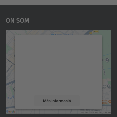
On Som
Necessitem el vostre
consentiment per carregar el
servei Google Maps!
Utilitzem un servei de tercers per incrustar
contingut del mapa que pugui recollir dades
sobre la vostra activitat. Reviseu-ne els
detalls i accepteu el servei per veure el
mapa.
Més Informació
Accepta