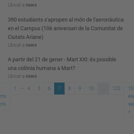
Ubicat a
news
390 estudiants s'apropen al món de l'aeronàutica
en el Campus (10è aniversari de la Comunitat de
Ciutats Ariane)
Ubicat a
news
A partir del 21 de gener - Mart XXI: és possible
una colònia humana a Mart?
Ubicat a
news
...
1
4
5
6
7
8
9
10
...
123
10
nts
el
ors
se
>