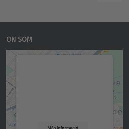
On Som
Necessitem el vostre
consentiment per carregar el
servei Google Maps!
Utilitzem un servei de tercers per incrustar
contingut del mapa que pugui recollir dades
sobre la vostra activitat. Reviseu-ne els
detalls i accepteu el servei per veure el
mapa.
Més Informació