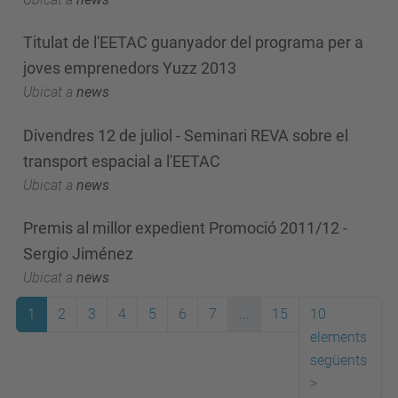
Titulat de l'EETAC guanyador del programa per a
joves emprenedors Yuzz 2013
Ubicat a
news
Divendres 12 de juliol - Seminari REVA sobre el
transport espacial a l'EETAC
Ubicat a
news
Premis al millor expedient Promoció 2011/12 -
Sergio Jiménez
Ubicat a
news
1
2
3
4
5
6
7
...
15
10
elements
següents
>