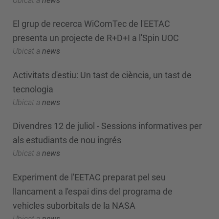
Ubicat a
news
El grup de recerca WiComTec de l'EETAC
presenta un projecte de R+D+I a l'Spin UOC
Ubicat a
news
Activitats d'estiu: Un tast de ciència, un tast de
tecnologia
Ubicat a
news
Divendres 12 de juliol - Sessions informatives per
als estudiants de nou ingrés
Ubicat a
news
Experiment de l'EETAC preparat pel seu
llancament a l'espai dins del programa de
vehicles suborbitals de la NASA
Ubicat a
news