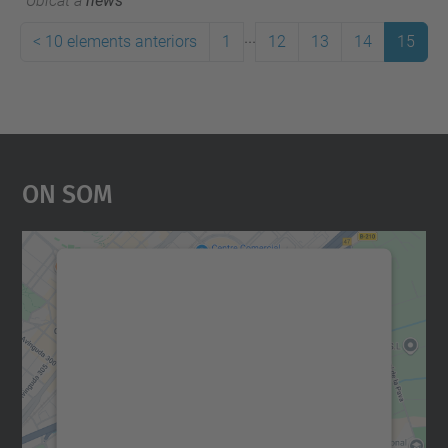
Ubicat a
news
...
<
10 elements anteriors
1
12
13
14
15
On Som
Necessitem el vostre
consentiment per carregar el
servei Google Maps!
Utilitzem un servei de tercers per incrustar
contingut del mapa que pugui recollir dades
sobre la vostra activitat. Reviseu-ne els
detalls i accepteu el servei per veure el
mapa.