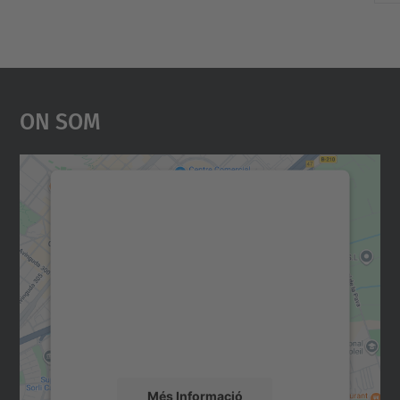
On Som
Necessitem el vostre
consentiment per carregar el
servei Google Maps!
Utilitzem un servei de tercers per incrustar
contingut del mapa que pugui recollir dades
sobre la vostra activitat. Reviseu-ne els
detalls i accepteu el servei per veure el
mapa.
Més Informació