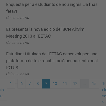
Enquesta per a estudiants de nou ingrés: Ja l'has
feta?!
Ubicat a
news
Es presenta la nova edició del BCN AirSim
Meeting 2013 a l'EETAC
Ubicat a
news
Estudiant i titulada de l'EETAC desenvolupen una
plataforma de tele rehabilitació per pacients post
ICTUS
Ubicat a
news
...
1
6
7
8
9
10
11
12
...
15
1
ts
el
ors
se
>