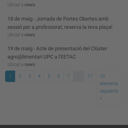
Ubicat a
news
18 de maig - Jornada de Portes Obertes amb
sessió per a professorat, reserva la teva plaça!
Ubicat a
news
19 de maig - Acte de presentació del Clúster
agro@limentari UPC a l'EETAC
Ubicat a
news
1
2
3
4
5
6
7
...
17
10
elements
següents
>