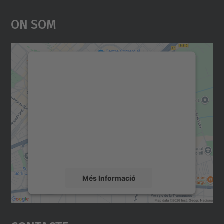
On Som
Necessitem el vostre
consentiment per carregar el
servei Google Maps!
Utilitzem un servei de tercers per incrustar
contingut del mapa que pugui recollir dades
sobre la vostra activitat. Reviseu-ne els
detalls i accepteu el servei per veure el
mapa.
Més Informació
Accepta
powered by
Usercentrics Consent