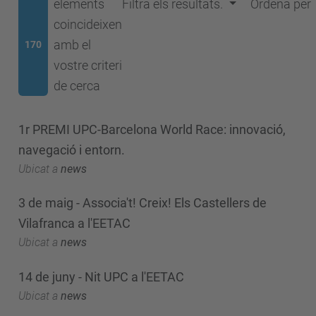
elements
Filtra els resultats.
Ordena per
coincideixen
amb el
170
vostre criteri
de cerca
1r PREMI UPC-Barcelona World Race: innovació,
navegació i entorn.
Ubicat a
news
3 de maig - Associa't! Creix! Els Castellers de
Vilafranca a l'EETAC
Ubicat a
news
14 de juny - Nit UPC a l'EETAC
Ubicat a
news