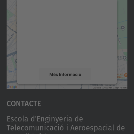
Necessitem el vostre
consentiment per carregar el
servei Google Maps!
Utilitzem un servei de tercers per incrustar
contingut del mapa que pugui recollir dades
sobre la vostra activitat. Reviseu-ne els
detalls i accepteu el servei per veure el
mapa.
Més Informació
Accepta
Contacte
powered by
Usercentrics Consent
Management Platform
Escola d'Enginyeria de
Telecomunicació i Aeroespacial de