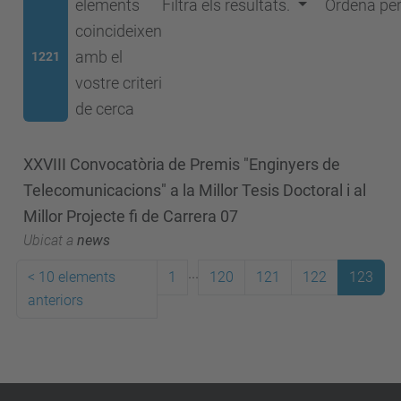
elements
Filtra els resultats.
Ordena pe
coincideixen
amb el
1221
vostre criteri
de cerca
XXVIII Convocatòria de Premis "Enginyers de
Telecomunicacions" a la Millor Tesis Doctoral i al
Millor Projecte fi de Carrera 07
Ubicat a
news
...
<
10 elements
1
120
121
122
123
anteriors