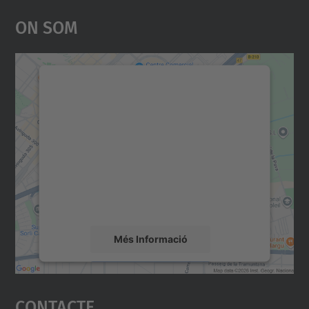
On Som
Necessitem el vostre
consentiment per carregar el
servei Google Maps!
Utilitzem un servei de tercers per incrustar
contingut del mapa que pugui recollir dades
sobre la vostra activitat. Reviseu-ne els
detalls i accepteu el servei per veure el
mapa.
Més Informació
Accepta
Contacte
powered by
Usercentrics Consent