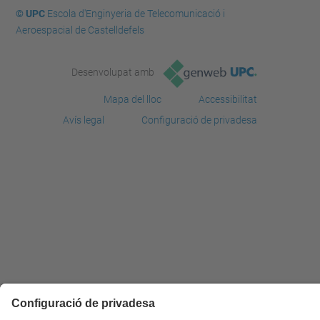
© UPC
Escola d'Enginyeria de Telecomunicació i
Aeroespacial de Castelldefels
Desenvolupat amb
Mapa del lloc
Accessibilitat
Avís legal
Configuració de privadesa