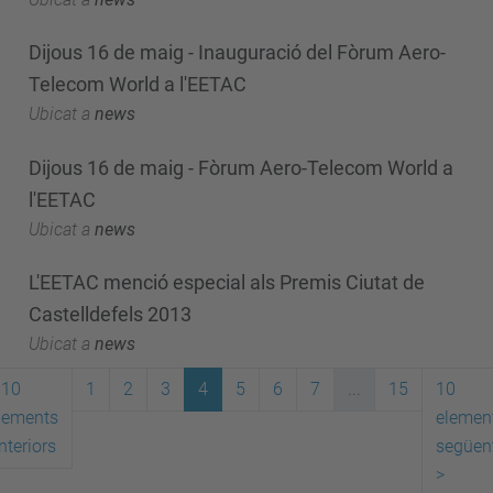
Dijous 16 de maig - Inauguració del Fòrum Aero-
Telecom World a l'EETAC
Ubicat a
news
Dijous 16 de maig - Fòrum Aero-Telecom World a
l'EETAC
Ubicat a
news
L'EETAC menció especial als Premis Ciutat de
Castelldefels 2013
Ubicat a
news
10
1
2
3
4
5
6
7
...
15
10
lements
elemen
nteriors
següen
>