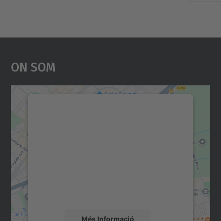
On Som
Necessitem el vostre
consentiment per carregar el
servei Google Maps!
Utilitzem un servei de tercers per incrustar
contingut del mapa que pugui recollir dades
sobre la vostra activitat. Reviseu-ne els
detalls i accepteu el servei per veure el
mapa.
Més Informació