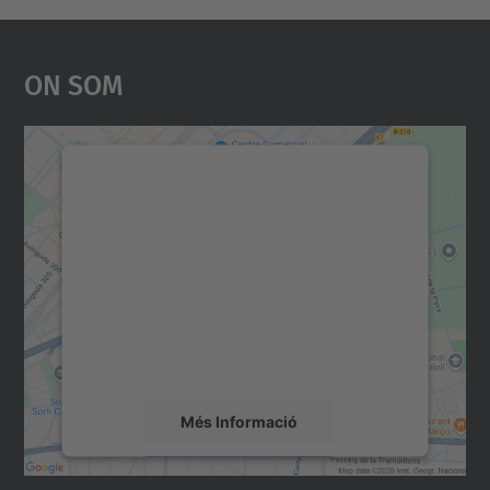
On Som
Necessitem el vostre
consentiment per carregar el
servei Google Maps!
Utilitzem un servei de tercers per incrustar
contingut del mapa que pugui recollir dades
sobre la vostra activitat. Reviseu-ne els
detalls i accepteu el servei per veure el
mapa.
Més Informació
Accepta