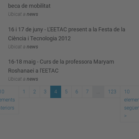
beca de mobilitat
Ubicat a
news
16 i 17 de juny - L'EETAC present a la Festa de la
Ciència i Tecnologia 2012
Ubicat a
news
16-18 maig - Curs de la professora Maryam
Roshanaei a l'EETAC
Ubicat a
news
10
1
2
3
4
5
6
7
...
123
10
ements
elemen
teriors
següen
>