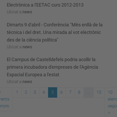
Electrònica a l'EETAC curs 2012-2013
Ubicat a
news
Dimarts 9 d'abril - Conferència "Mès enllà de la
tècnica i del dret. Una mirada al vot electrònic
des de la ciència política"
Ubicat a
news
El Campus de Castelldefels podria acollir la
primera incubadora d'empreses de l'Agència
Espacial Europea a l'estat
Ubicat a
news
0
1
2
3
4
5
6
7
8
...
15
10
ments
elem
riors
segü
>