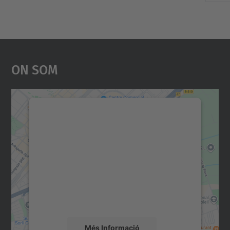
On Som
Necessitem el vostre
consentiment per carregar el
servei Google Maps!
Utilitzem un servei de tercers per incrustar
contingut del mapa que pugui recollir dades
sobre la vostra activitat. Reviseu-ne els
detalls i accepteu el servei per veure el
mapa.
Més Informació