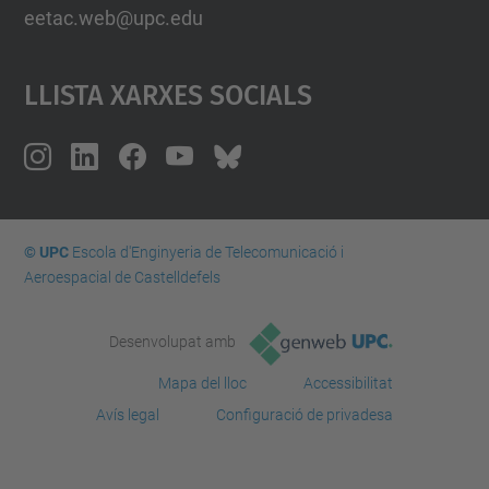
eetac.web@upc.edu
Llista Xarxes Socials
© UPC
Escola d'Enginyeria de Telecomunicació i
Aeroespacial de Castelldefels
Desenvolupat amb
Mapa del lloc
Accessibilitat
Avís legal
Configuració de privadesa