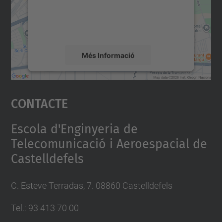
sobre la vostra activitat. Reviseu-ne els
detalls i accepteu el servei per veure el
mapa.
Més Informació
Accepta
Contacte
powered by
Usercentrics Consent
Management Platform
Escola d'Enginyeria de
Telecomunicació i Aeroespacial de
Castelldefels
C. Esteve Terradas, 7. 08860 Castelldefels
Tel.: 93 413 70 00