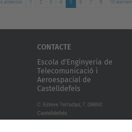
s anteriors
1
2
3
4
5
6
7
8
10 elemen
Contacte
Escola d'Enginyeria de
Telecomunicació i
Aeroespacial de
Castelldefels
C. Esteve Terradas, 7. 08860
Castelldefels
Tel.: 93 413 70 00