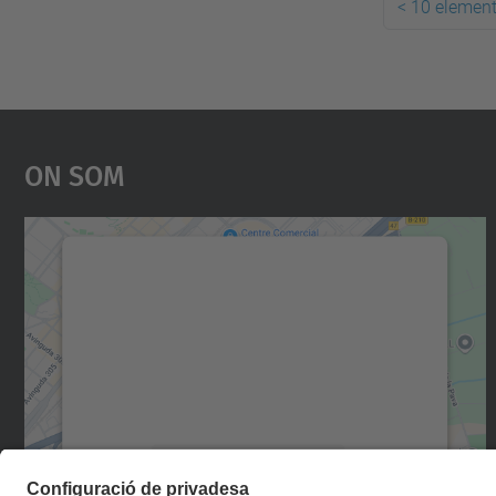
<
10 element
On Som
Necessitem el vostre consentiment
per carregar el servei Google Maps!
Utilitzem un servei de tercers per incrustar
contingut del mapa que pugui recollir dades
sobre la vostra activitat. Reviseu-ne els
detalls i accepteu el servei per veure el mapa.
Més Informació