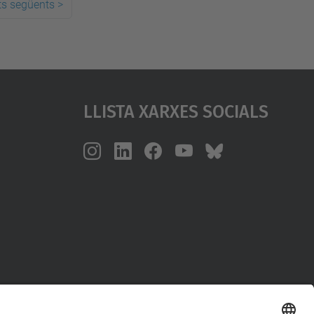
ts següents
>
Llista Xarxes Socials