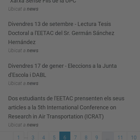
"Xarxa Sense Fils de la UPC"
Ubicat a
news
Divendres 13 de setembre - Lectura Tesis
Doctoral a l'EETAC del Sr. Germán Sánchez
Hernández
Ubicat a
news
Divendres 17 de gener - Eleccions a la Junta
d'Escola i DABL
Ubicat a
news
Dos estudiants de l'EETAC prensenten els seus
articles a la 5th International Conference on
Research in Air Transportation (ICRAT)
Ubicat a
news
...
1
3
4
5
6
7
8
9
...
11
10