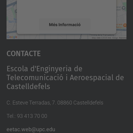
detalls i accepteu el servei per veure el
mapa.
Més Informació
Accepta
Contacte
powered by
Usercentrics Consent
Management Platform
Escola d'Enginyeria de
Telecomunicació i Aeroespacial de
Castelldefels
C. Esteve Terradas, 7. 08860 Castelldefels
Tel.: 93 413 70 00
eetac.web@upc.edu