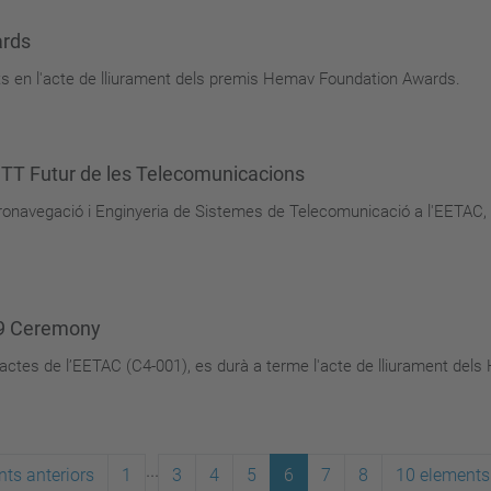
ards
s en l'acte de lliurament dels premis Hemav Foundation Awards.
TT Futur de les Telecomunicacions
eronavegació i Enginyeria de Sistemes de Telecomunicació a l'EETAC
9 Ceremony
’actes de l’EETAC (C4-001), es durà a terme l'acte de lliurament del
...
ts anteriors
1
3
4
5
6
7
8
10 elements