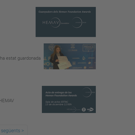
, ha estat guardonada
s HEMAV
 següents
>