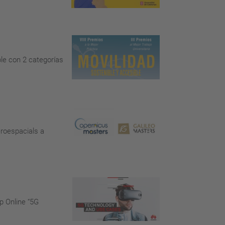
ble con 2 categorías
eroespacials a
p Online “5G