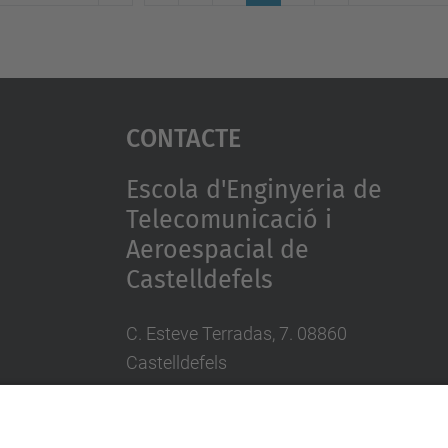
Contacte
Escola d'Enginyeria de
Telecomunicació i
Aeroespacial de
Castelldefels
C. Esteve Terradas, 7. 08860
Castelldefels
Tel.: 93 413 70 00