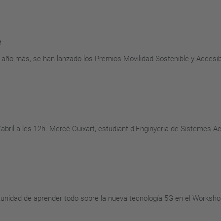
e
 Un año más, se han lanzado los Premios Movilidad Sostenible y Accesi
d'abril a les 12h. Mercè Cuixart, estudiant d'Enginyeria de Sistemes A
tunidad de aprender todo sobre la nueva tecnología 5G en el Worksho