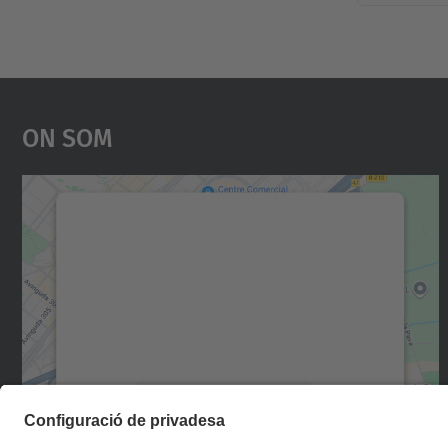
On Som
Necessitem el vostre consentiment
per carregar el servei Google Maps!
Utilitzem un servei de tercers per incrustar
contingut del mapa que pugui recollir dades
sobre la vostra activitat. Reviseu-ne els
detalls i accepteu el servei per veure el mapa.
Més Informació