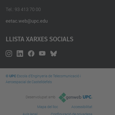
Tel.: 93 413 70 00
eetac.web@upc.edu
Llista Xarxes Socials
© UPC
Escola d'Enginyeria de Telecomunicació i
Aeroespacial de Castelldefels
Desenvolupat amb
Mapa del lloc
Accessibilitat
Avís legal
Configuració de privadesa