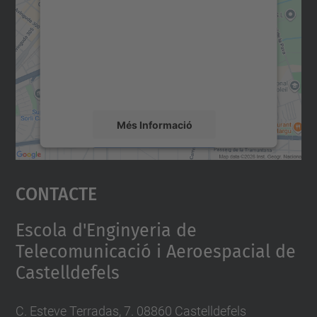
servei Google Maps!
Utilitzem un servei de tercers per incrustar
contingut del mapa que pugui recollir dades
sobre la vostra activitat. Reviseu-ne els
detalls i accepteu el servei per veure el
mapa.
Més Informació
Accepta
Contacte
powered by
Usercentrics Consent
Management Platform
Escola d'Enginyeria de
Telecomunicació i Aeroespacial de
Castelldefels
C. Esteve Terradas, 7. 08860 Castelldefels