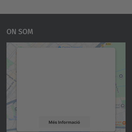
On Som
Necessitem el vostre
consentiment per carregar el
servei Google Maps!
Utilitzem un servei de tercers per incrustar
contingut del mapa que pugui recollir dades
sobre la vostra activitat. Reviseu-ne els
detalls i accepteu el servei per veure el
mapa.
Més Informació