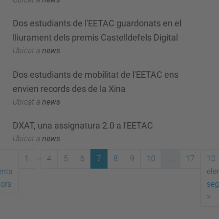
Dos estudiants de l'EETAC guardonats en el
lliurament dels premis Castelldefels Digital
Ubicat a
news
Dos estudiants de mobilitat de l'EETAC ens
envien records des de la Xina
Ubicat a
news
DXAT, una assignatura 2.0 a l'EETAC
Ubicat a
news
...
1
4
5
6
7
8
9
10
...
17
10
ents
ele
iors
seg
>