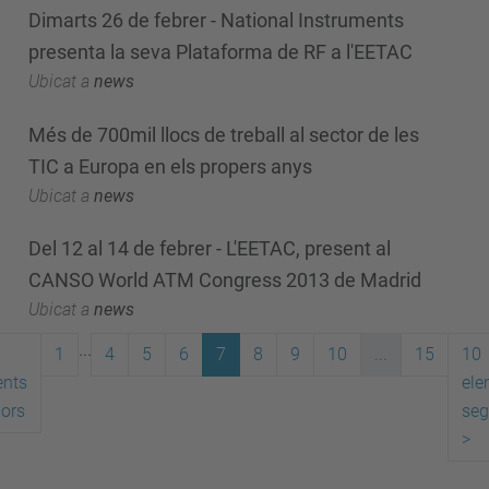
Dimarts 26 de febrer - National Instruments
presenta la seva Plataforma de RF a l'EETAC
Ubicat a
news
Més de 700mil llocs de treball al sector de les
TIC a Europa en els propers anys
Ubicat a
news
Del 12 al 14 de febrer - L'EETAC, present al
CANSO World ATM Congress 2013 de Madrid
Ubicat a
news
...
1
4
5
6
7
8
9
10
...
15
10
ents
ele
iors
seg
>