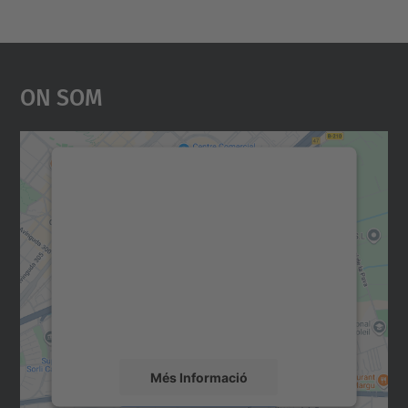
On Som
Necessitem el vostre
consentiment per carregar el
servei Google Maps!
Utilitzem un servei de tercers per incrustar
contingut del mapa que pugui recollir dades
sobre la vostra activitat. Reviseu-ne els
detalls i accepteu el servei per veure el
mapa.
Més Informació