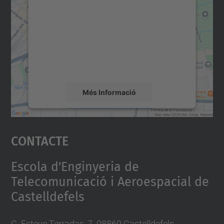
servei Google Maps!
Utilitzem un servei de tercers per incrustar
contingut del mapa que pugui recollir dades
sobre la vostra activitat. Reviseu-ne els
detalls i accepteu el servei per veure el
mapa.
Més Informació
Accepta
Contacte
powered by
Usercentrics Consent
Management Platform
Escola d'Enginyeria de
Telecomunicació i Aeroespacial de
Castelldefels
C. Esteve Terradas, 7. 08860 Castelldefels