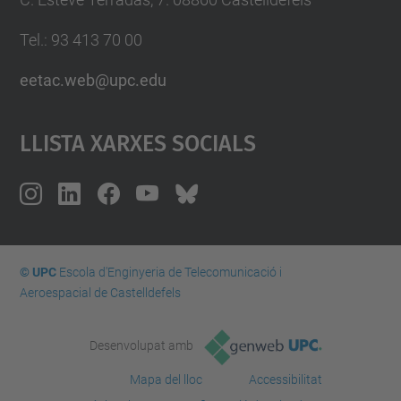
Tel.: 93 413 70 00
eetac.web@upc.edu
Llista Xarxes Socials
© UPC
Escola d'Enginyeria de Telecomunicació i
Aeroespacial de Castelldefels
Desenvolupat amb
Mapa del lloc
Accessibilitat