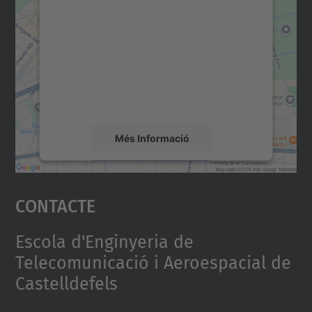
consentiment per carregar el
servei Google Maps!
Utilitzem un servei de tercers per incrustar
contingut del mapa que pugui recollir dades
sobre la vostra activitat. Reviseu-ne els
detalls i accepteu el servei per veure el
mapa.
Més Informació
Accepta
Contacte
powered by
Usercentrics Consent
Management Platform
Escola d'Enginyeria de
Telecomunicació i Aeroespacial de
Castelldefels