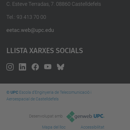
C. Esteve Terradas, 7. 08860 Castelldefels
Tel.: 93 413 70 00
eetac.web@upc.edu
Llista Xarxes Socials
© UPC
Escola d'Enginyeria de Telecomunicació i
Aeroespacial de Castelldefels
Desenvolupat amb
Mapa del lloc
Accessibilitat