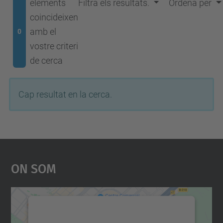
elements
Filtra els resultats.
Ordena per
coincideixen
amb el
0
vostre criteri
de cerca
Cap resultat en la cerca.
On Som
Necessitem el vostre