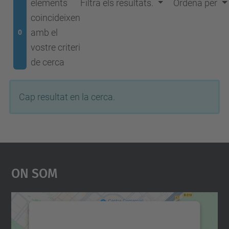
elements
Filtra els resultats.
Ordena per
coincideixen
amb el
0
vostre criteri
de cerca
Cap resultat en la cerca.
On Som
Necessitem el vostre