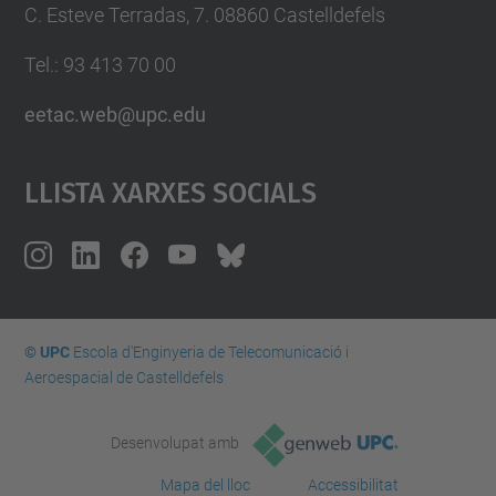
C. Esteve Terradas, 7. 08860 Castelldefels
Tel.: 93 413 70 00
eetac.web@upc.edu
Llista Xarxes Socials
© UPC
Escola d'Enginyeria de Telecomunicació i
Aeroespacial de Castelldefels
Desenvolupat amb
Mapa del lloc
Accessibilitat