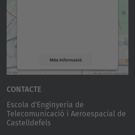
consentiment per carregar el
servei Google Maps!
Utilitzem un servei de tercers per incrustar
contingut del mapa que pugui recollir dades
sobre la vostra activitat. Reviseu-ne els
detalls i accepteu el servei per veure el
mapa.
Més Informació
Accepta
Contacte
powered by
Usercentrics Consent
Management Platform
Escola d'Enginyeria de
Telecomunicació i Aeroespacial de
Castelldefels