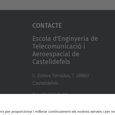
Contacte
Escola d'Enginyeria de
Telecomunicació i
Aeroespacial de
Castelldefels
C. Esteve Terradas, 7. 08860
Castelldefels
Tel.: 93 413 70 00
eetac.web@upc.edu