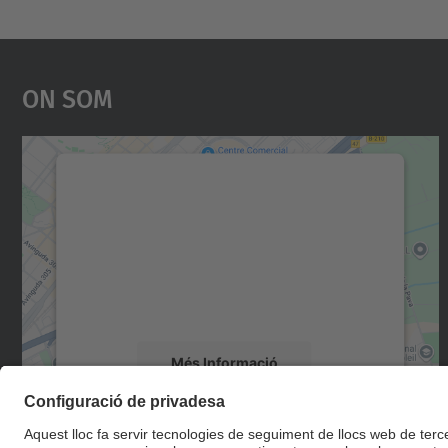
On Som
Necessitem el vostre consentiment
per carregar el servei Google Maps!
Utilitzem un servei de tercers per incrustar
contingut del mapa que pugui recollir dades
sobre la vostra activitat. Reviseu-ne els
detalls i accepteu el servei per veure el mapa.
Més Informació
Accepta