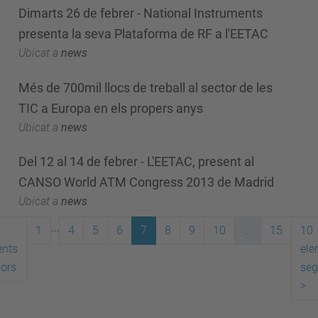
Dimarts 26 de febrer - National Instruments
presenta la seva Plataforma de RF a l'EETAC
Ubicat a
news
Més de 700mil llocs de treball al sector de les
TIC a Europa en els propers anys
Ubicat a
news
Del 12 al 14 de febrer - L'EETAC, present al
CANSO World ATM Congress 2013 de Madrid
Ubicat a
news
...
1
4
5
6
7
8
9
10
...
15
10
ents
ele
iors
seg
>