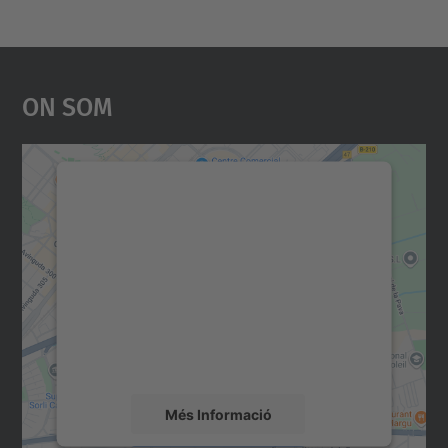
On Som
Necessitem el vostre
consentiment per carregar el
servei Google Maps!
Utilitzem un servei de tercers per incrustar
contingut del mapa que pugui recollir dades
sobre la vostra activitat. Reviseu-ne els
detalls i accepteu el servei per veure el
mapa.
Més Informació