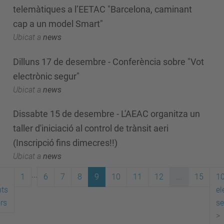
telemàtiques a l’EETAC "Barcelona, caminant
cap a un model Smart"
Ubicat a
news
Dilluns 17 de desembre - Conferència sobre "Vot
electrònic segur"
Ubicat a
news
Dissabte 15 de desembre - L'AEAC organitza un
taller d'iniciació al control de trànsit aeri
(Inscripció fins dimecres!!)
Ubicat a
news
...
1
6
7
8
9
10
11
12
...
15
1
ts
el
ors
se
>