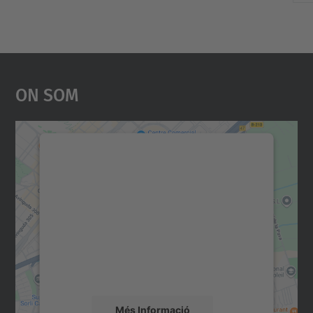
On Som
Necessitem el vostre
consentiment per carregar el
servei Google Maps!
Utilitzem un servei de tercers per incrustar
contingut del mapa que pugui recollir dades
sobre la vostra activitat. Reviseu-ne els
detalls i accepteu el servei per veure el
mapa.
Més Informació