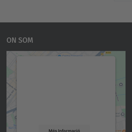
On Som
Necessitem el vostre
consentiment per carregar el
servei Google Maps!
Utilitzem un servei de tercers per incrustar
contingut del mapa que pugui recollir dades
sobre la vostra activitat. Reviseu-ne els
detalls i accepteu el servei per veure el
mapa.
Més Informació