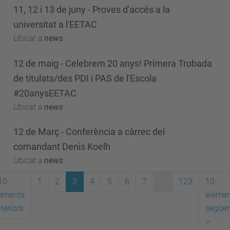
11, 12 i 13 de juny - Proves d'accés a la
universitat a l'EETAC
Ubicat a
news
12 de maig - Celebrem 20 anys! Primera Trobada
de titulats/des PDI i PAS de l'Escola
#20anysEETAC
Ubicat a
news
12 de Març - Conferència a càrrec del
comandant Denis Koelh
Ubicat a
news
10
1
2
3
4
5
6
7
...
123
10
ements
elemen
teriors
següen
>