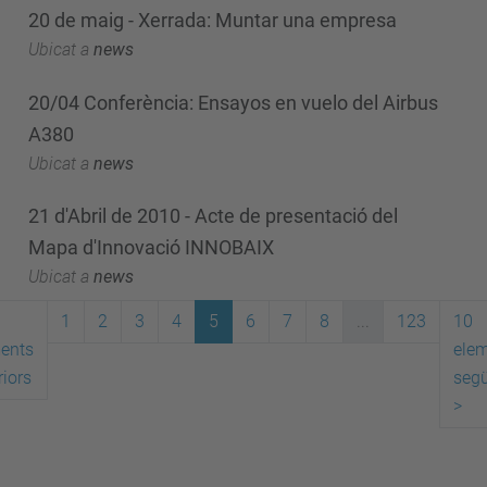
20 de maig - Xerrada: Muntar una empresa
Ubicat a
news
20/04 Conferència: Ensayos en vuelo del Airbus
A380
Ubicat a
news
21 d'Abril de 2010 - Acte de presentació del
Mapa d'Innovació INNOBAIX
Ubicat a
news
1
2
3
4
5
6
7
8
...
123
10
ents
ele
riors
seg
>