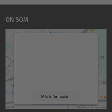
On Som
Necessitem el vostre
consentiment per carregar el
servei Google Maps!
Utilitzem un servei de tercers per incrustar
contingut del mapa que pugui recollir dades
sobre la vostra activitat. Reviseu-ne els
detalls i accepteu el servei per veure el
mapa.
Més Informació
Accepta