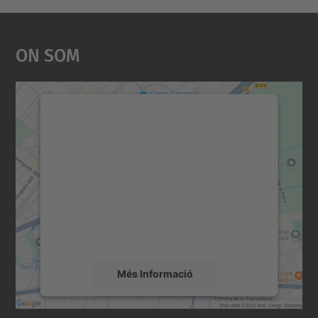
On Som
Necessitem el vostre
consentiment per carregar el
servei Google Maps!
Utilitzem un servei de tercers per incrustar
contingut del mapa que pugui recollir dades
sobre la vostra activitat. Reviseu-ne els
detalls i accepteu el servei per veure el
mapa.
Més Informació
Accepta