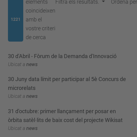
elements
Filtra els resultats.
Ordena pe
coincideixen
amb el
1221
vostre criteri
de cerca
30 d'Abril - Fòrum de la Demanda d'Innovació
Ubicat a
news
30 Juny data límit per participar al 5è Concurs de
microrelats
Ubicat a
news
31 d'octubre: primer llançament per posar en
òrbita satèl·lits de baix cost del projecte Wikisat
Ubicat a
news