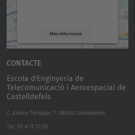
sobre la vostra activitat. Reviseu-ne els
detalls i accepteu el servei per veure el
mapa.
Més Informació
Accepta
Contacte
powered by
Usercentrics Consent
Management Platform
Escola d'Enginyeria de
Telecomunicació i Aeroespacial de
Castelldefels
C. Esteve Terradas, 7. 08860 Castelldefels
Tel.: 93 413 70 00