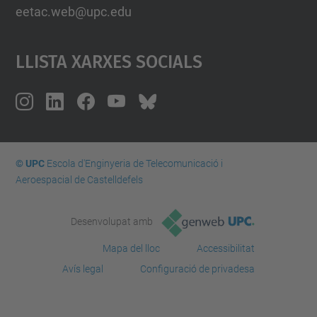
eetac.web@upc.edu
Llista Xarxes Socials
© UPC
Escola d'Enginyeria de Telecomunicació i
Aeroespacial de Castelldefels
Desenvolupat amb
Mapa del lloc
Accessibilitat
Avís legal
Configuració de privadesa