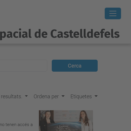
pacial de Castelldefels
s resultats.
Ordena per
Etiquetes
e no tenen accés a