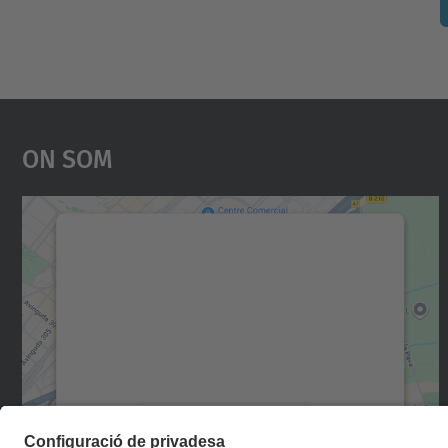
On Som
Necessitem el vostre consentiment
per carregar el servei Google Maps!
Utilitzem un servei de tercers per incrustar
contingut del mapa que pugui recollir dades
sobre la vostra activitat. Reviseu-ne els
detalls i accepteu el servei per veure el mapa.
Més Informació