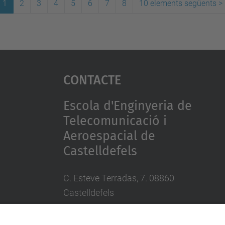
1
2
3
4
5
6
7
8
10 elements següents
>
Contacte
Escola d'Enginyeria de
Telecomunicació i
Aeroespacial de
Castelldefels
C. Esteve Terradas, 7. 08860
Castelldefels
Tel.: 93 413 70 00