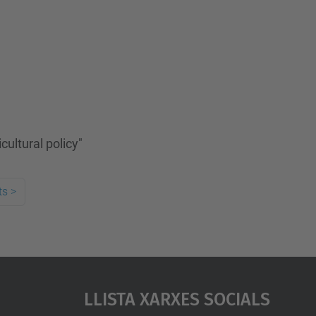
ultural policy"
ts
>
Llista Xarxes Socials