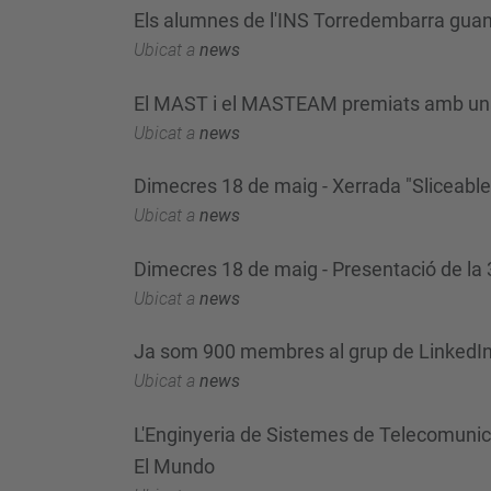
Els alumnes de l'INS Torredembarra gua
Ubicat a
news
El MAST i el MASTEAM premiats amb una
Ubicat a
news
Dimecres 18 de maig - Xerrada "Sliceabl
Ubicat a
news
Dimecres 18 de maig - Presentació de l
Ubicat a
news
Ja som 900 membres al grup de LinkedIn
Ubicat a
news
L'Enginyeria de Sistemes de Telecomunicac
El Mundo