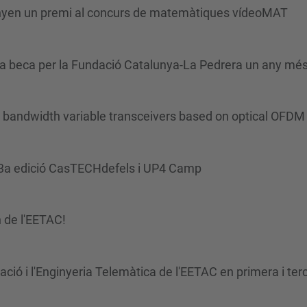
nyen un premi al concurs de matemàtiques vídeoMAT
 beca per la Fundació Catalunya-La Pedrera un any mé
e bandwidth variable transceivers based on optical OFDM
a 3a edició CasTECHdefels i UP4 Camp
 de l'EETAC!
ió i l'Enginyeria Telemàtica de l'EETAC en primera i terc