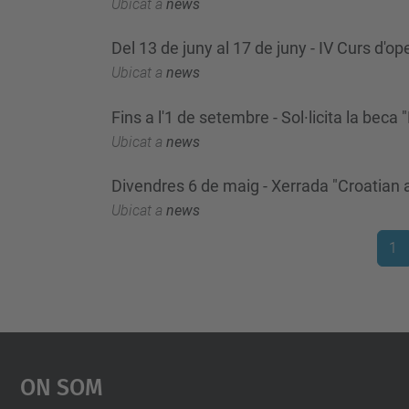
Ubicat a
news
Del 13 de juny al 17 de juny - IV Curs d'o
Ubicat a
news
Fins a l'1 de setembre - Sol·licita la be
Ubicat a
news
Divendres 6 de maig - Xerrada "Croatian a
Ubicat a
news
1
On Som