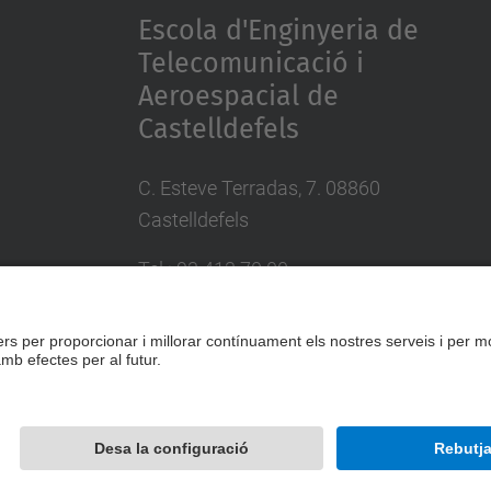
Escola d'Enginyeria de
Telecomunicació i
Aeroespacial de
Castelldefels
C. Esteve Terradas, 7. 08860
Castelldefels
Tel.: 93 413 70 00
eetac.web@upc.edu
Desenvolupat amb
Mapa del lloc