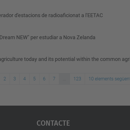
perador d'estacions de radioaficionat a l'EETAC
ca "Dream NEW" per estudiar a Nova Zelanda
griculture today and its potential within the common agric
2
3
4
5
6
7
...
123
10 elements següen
Contacte