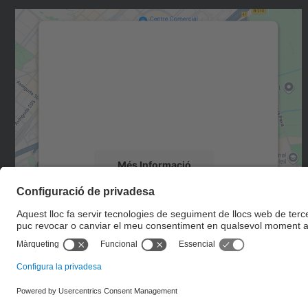
Necessitem el vostre consentiment
per carregar el servei Google Maps!
Utilitzem un servei de tercers per incrustar
contingut del mapa que pugui recollir dades
sobre la vostra activitat. Reviseu-ne els
detalls i accepteu el servei per veure el mapa.
Més Informació
Accepta
powered by
Usercentrics Consent
Management Platform
© UPC
Escola d'Enginyeria de Telecomunicació i Aeroespacial de
Castelldefels