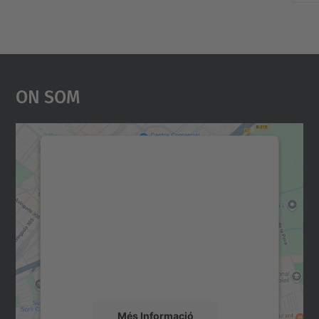
On Som
Necessitem el vostre
consentiment per carregar el
servei Google Maps!
Utilitzem un servei de tercers per incrustar
contingut del mapa que pugui recollir dades
sobre la vostra activitat. Reviseu-ne els
detalls i accepteu el servei per veure el
mapa.
Més Informació