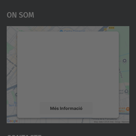
On Som
Necessitem el vostre
consentiment per carregar el
servei Google Maps!
Utilitzem un servei de tercers per incrustar
contingut del mapa que pugui recollir dades
sobre la vostra activitat. Reviseu-ne els
detalls i accepteu el servei per veure el
mapa.
Més Informació
Accepta
powered by
Usercentrics Consent