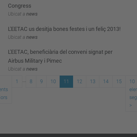
Congress
Ubicat a
news
L'EETAC us desitja bones festes i un feliç 2013!
Ubicat a
news
L'EETAC, beneficiària del conveni signat per
Airbus Military i Pimec
Ubicat a
news
...
1
8
9
10
11
12
13
14
15
10
ents
ele
iors
seg
>