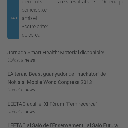
elements
Filtra els resultats.
Ordena per
coincideixen
amb el
143
vostre criteri
de cerca
Jornada Smart Health: Material disponible!
Ubicat a
news
L'Alteraid Beast guanyador del 'hackaton' de
Nokia al Mobile World Congress 2013
Ubicat a
news
L'EETAC acull el XI Fòrum "Fem recerca"
Ubicat a
news
L'EETAC al Saló de l'Ensenyament i al Saló Futura