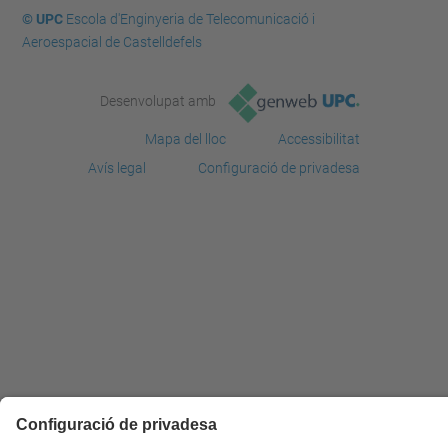
© UPC
Escola d'Enginyeria de Telecomunicació i
Aeroespacial de Castelldefels
Desenvolupat amb
Mapa del lloc
Accessibilitat
Avís legal
Configuració de privadesa