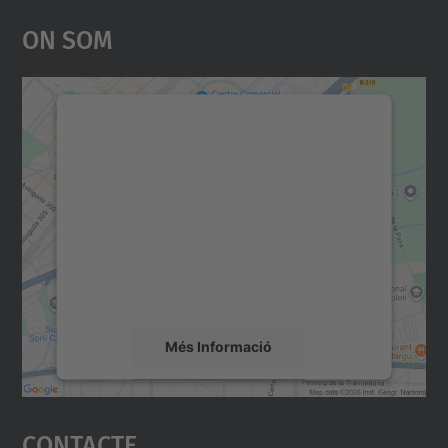
On Som
Necessitem el vostre
consentiment per carregar el
servei Google Maps!
Utilitzem un servei de tercers per incrustar
contingut del mapa que pugui recollir dades
sobre la vostra activitat. Reviseu-ne els
detalls i accepteu el servei per veure el
mapa.
Més Informació
Accepta
Contacte
powered by
Usercentrics Consent